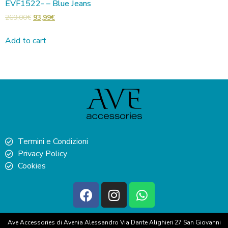
EVF1522- – Blue Jeans
269,00
€
93,99
€
Add to cart
Termini e Condizioni
Privacy Policy
Cookies
Ave Accessories di Avenia Alessandro Via Dante Alighieri 27 San Giovanni