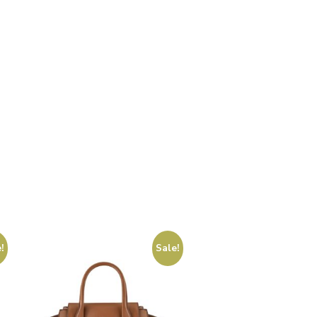
!
Sale!