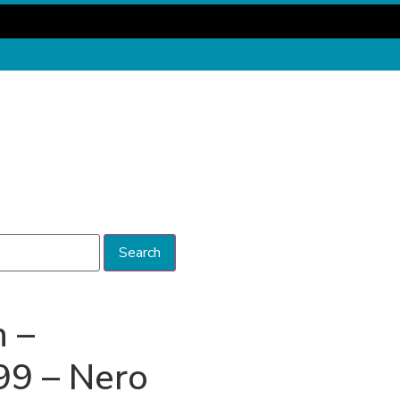
Search
n –
9 – Nero