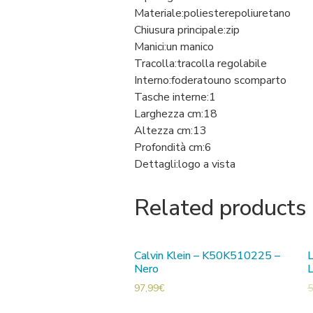
Materiale:
poliestere
poliuretano
Chiusura principale:
zip
Manici:
un manico
Tracolla:
tracolla regolabile
Interno:
foderato
uno scomparto
Tasche interne:
1
Larghezza cm:
18
Altezza cm:
13
Profondità cm:
6
Dettagli:
logo a vista
Related products
Calvin Klein – K50K510225 –
Nero
97,99
€
5