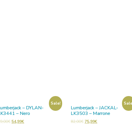
Sale!
Sale
Lumberjack – DYLAN-
Lumberjack – JACKAL-
LK3441 – Nero
LK3503 – Marrone
9,00
€
54,99
€
82,00
€
75,99
€