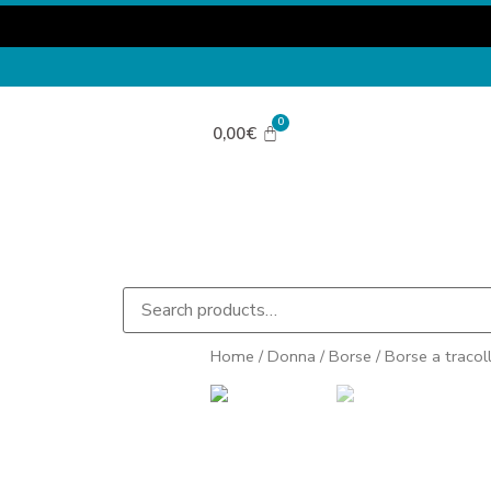
0,00
€
Home
/
Donna
/
Borse
/
Borse a tracol