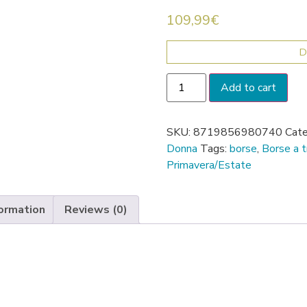
109,99
€
D
Add to cart
SKU:
8719856980740
Cate
Donna
Tags:
borse
,
Borse a t
Primavera/Estate
formation
Reviews (0)