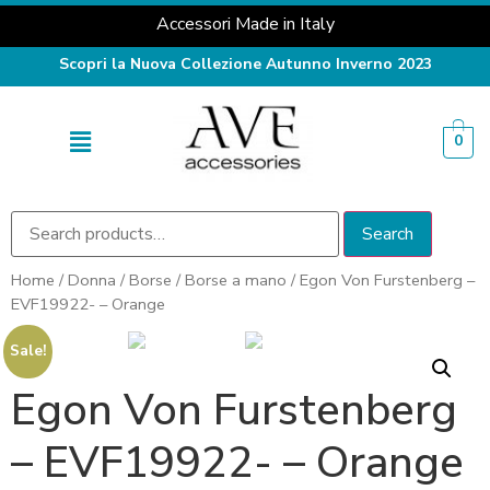
Accessori Made in Italy
Scopri la Nuova Collezione Autunno Inverno 2023
0
Search
Home
/
Donna
/
Borse
/
Borse a mano
/ Egon Von Furstenberg –
EVF19922- – Orange
Sale!
Egon Von Furstenberg
– EVF19922- – Orange