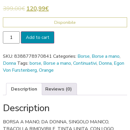
399,00
€
120,99
€
Disponibile
Add to cart
SKU:
8388778970841
Categories:
Borse
,
Borse a mano
,
Donna
Tags:
borse
,
Borse a mano
,
Continuativi
,
Donna
,
Egon
Von Furstenberg
,
Orange
Description
Reviews (0)
Description
BORSA A MANO, DA DONNA, SINGOLO MANICO,
TRACOLLA RIMOVIBILE, TINTA UNITA, CON LOGO,