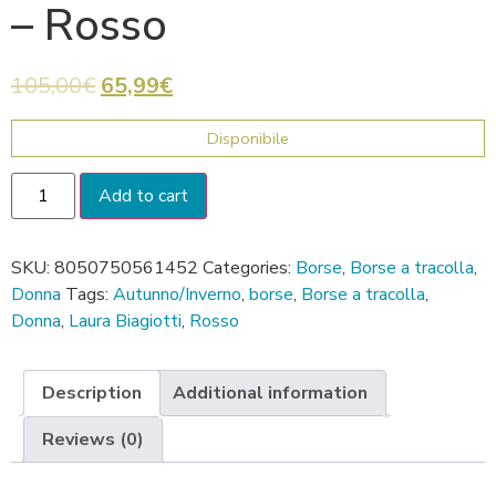
– Rosso
105,00
€
65,99
€
Disponibile
Add to cart
SKU:
8050750561452
Categories:
Borse
,
Borse a tracolla
,
Donna
Tags:
Autunno/Inverno
,
borse
,
Borse a tracolla
,
Donna
,
Laura Biagiotti
,
Rosso
Description
Additional information
Reviews (0)