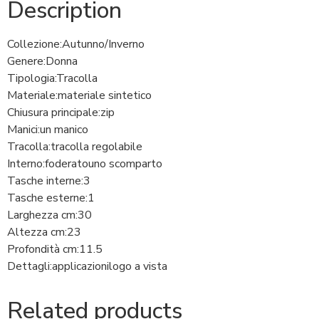
Description
Collezione:
Autunno/Inverno
Genere:
Donna
Tipologia:
Tracolla
Materiale:
materiale sintetico
Chiusura principale:
zip
Manici:
un manico
Tracolla:
tracolla regolabile
Interno:
foderato
uno scomparto
Tasche interne:
3
Tasche esterne:
1
Larghezza cm:
30
Altezza cm:
23
Profondità cm:
11.5
Dettagli:
applicazioni
logo a vista
Related products