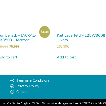
Sale!
Lumberjack – JACKAL-
Karl Lagerfeld – 225W3008
LK3503 – Marrone
– Nero
2,00
€
75,99
€
262,99
€
dd to cart
Add to cart
Termini e Condizioni
Privacy Policy
Cookies
andro Via Dante Alighieri 27 San Giovanni in Marignano Rimini 47842 P iva 0