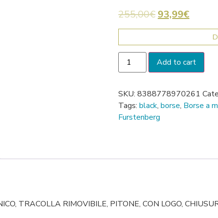
255,00
€
93,99
€
D
Add to cart
SKU:
8388778970261
Cate
Tags:
black
,
borse
,
Borse a 
Furstenberg
CO, TRACOLLA RIMOVIBILE, PITONE, CON LOGO, CHIUSUR