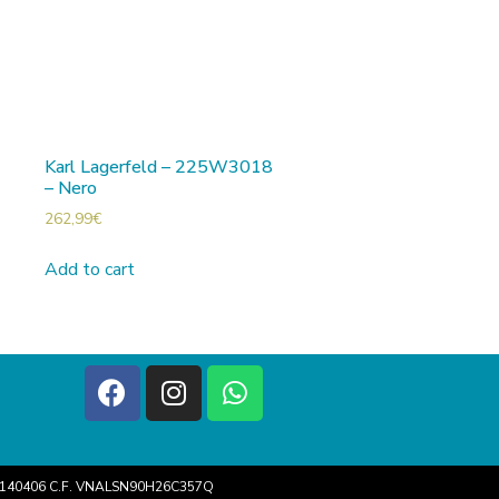
Karl Lagerfeld – 225W3018
– Nero
262,99
€
Add to cart
4493140406 C.F. VNALSN90H26C357Q