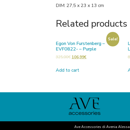
DIM: 27,5 x 23 x 13 cm
Related products
Sale!
Egon Von Furstenberg –
EVF0822- – Purple
325,00
€
106,99
€
8
Add to cart
A
Ave Accessories di Avenia Aless