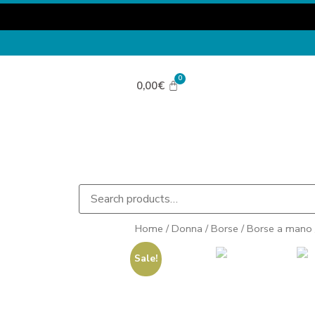
0,00
€
Home
/
Donna
/
Borse
/
Borse a mano
Sale!