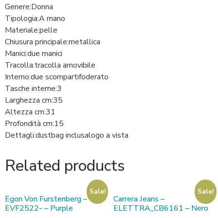
Genere:
Donna
Tipologia:
A mano
Materiale:
pelle
Chiusura principale:
metallica
Manici:
due manici
Tracolla:
tracolla amovibile
Interno:
due scomparti
foderato
Tasche interne:
3
Larghezza cm:
35
Altezza cm:
31
Profondità cm:
15
Dettagli:
dustbag inclusa
logo a vista
Related products
Sale!
Sale!
Egon Von Furstenberg –
Carrera Jeans –
EVF2522- – Purple
ELETTRA_CB6161 – Nero