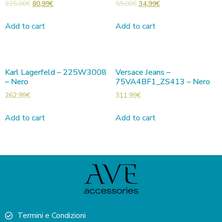
225,00
€
80,99
€
59,00
€
34,99
€
Add to cart
Add to cart
Karl Lagerfeld – 225W3008
Versace Jeans –
– Nero
75VA4BF1_ZS413 – Nero
262,99
€
311,99
€
Add to cart
Add to cart
Termini e Condizioni