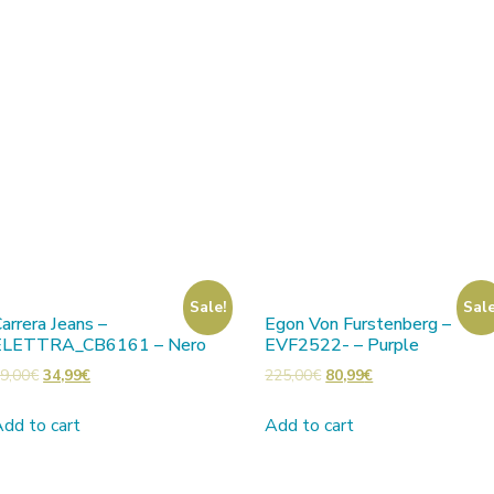
Sale!
Sale
arrera Jeans –
Egon Von Furstenberg –
ELETTRA_CB6161 – Nero
EVF2522- – Purple
9,00
€
34,99
€
225,00
€
80,99
€
dd to cart
Add to cart