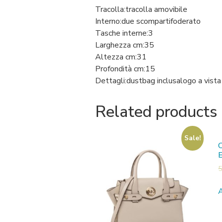
Tracolla:
tracolla amovibile
Interno:
due scomparti
foderato
Tasche interne:
3
Larghezza cm:
35
Altezza cm:
31
Profondità cm:
15
Dettagli:
dustbag inclusa
logo a vista
Related products
Sale!
C
5
A