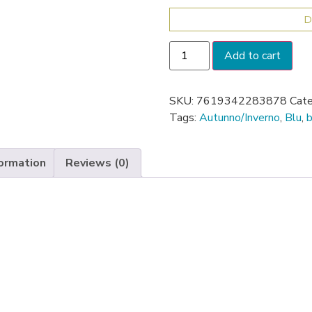
D
Add to cart
SKU:
7619342283878
Cate
Tags:
Autunno/Inverno
,
Blu
,
formation
Reviews (0)