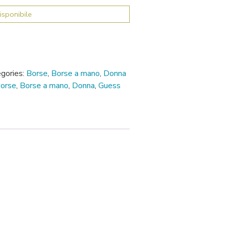
isponibile
gories:
Borse
,
Borse a mano
,
Donna
borse
,
Borse a mano
,
Donna
,
Guess