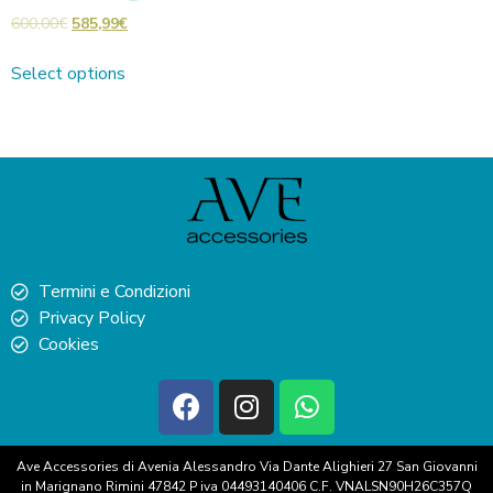
600,00
€
585,99
€
Select options
Termini e Condizioni
Privacy Policy
Cookies
Ave Accessories di Avenia Alessandro Via Dante Alighieri 27 San Giovanni
in Marignano Rimini 47842 P iva 04493140406 C.F. VNALSN90H26C357Q