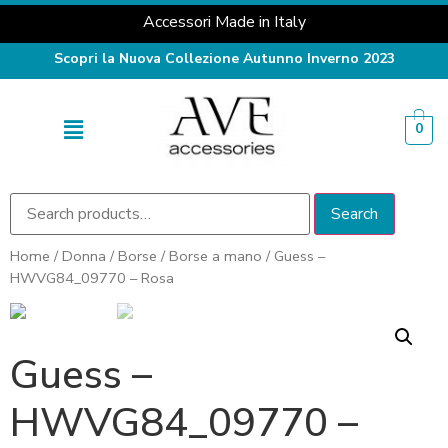
Accessori Made in Italy
Scopri la Nuova Collezione Autunno Inverno 2023
0
Search
Home
/
Donna
/
Borse
/
Borse a mano
/ Guess –
HWVG84_09770 – Rosa
Guess –
HWVG84_09770 –