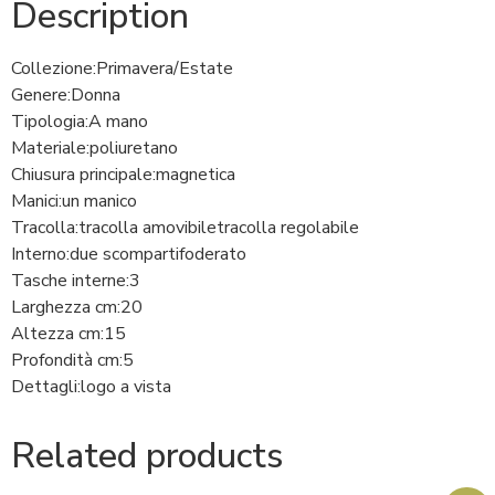
Description
Collezione:
Primavera/Estate
Genere:
Donna
Tipologia:
A mano
Materiale:
poliuretano
Chiusura principale:
magnetica
Manici:
un manico
Tracolla:
tracolla amovibile
tracolla regolabile
Interno:
due scomparti
foderato
Tasche interne:
3
Larghezza cm:
20
Altezza cm:
15
Profondità cm:
5
Dettagli:
logo a vista
Related products