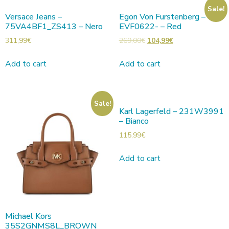
Sale!
Versace Jeans –
Egon Von Furstenberg –
75VA4BF1_ZS413 – Nero
EVF0622- – Red
311,99
€
269,00
€
104,99
€
Add to cart
Add to cart
Sale!
Karl Lagerfeld – 231W3991
– Bianco
115,99
€
Add to cart
Michael Kors
35S2GNMS8L_BROWN