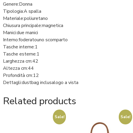
Genere:
Donna
Tipologia:
A spalla
Materiale:
poliuretano
Chiusura principale:
magnetica
Manici:
due manici
Interno:
foderato
uno scomparto
Tasche interne:
1
Tasche esterne:
1
Larghezza cm:
42
Altezza cm:
44
Profondità cm:
12
Dettagli:
dustbag inclusa
logo a vista
Related products
Sale!
Sale!