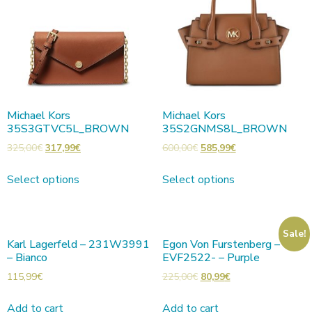
Michael Kors
Michael Kors
35S3GTVC5L_BROWN
35S2GNMS8L_BROWN
325,00
€
317,99
€
600,00
€
585,99
€
Select options
Select options
Sale!
Karl Lagerfeld – 231W3991
Egon Von Furstenberg –
– Bianco
EVF2522- – Purple
115,99
€
225,00
€
80,99
€
Add to cart
Add to cart