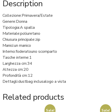
Description
Collezione:
Primavera/Estate
Genere:
Donna
Tipologia:
A spalla
Materiale:
poliuretano
Chiusura principale:
zip
Manici:
un manico
Interno:
foderato
uno scomparto
Tasche interne:
1
Larghezza cm:
34
Altezza cm:
20
Profondità cm:
12
Dettagli:
dustbag inclusa
logo a vista
Related products
Sale!
Sale!