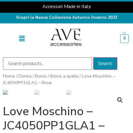
Accessori Made in Italy
Scopri la Nuova Collezione Autunno Inverno 2023
0
Search
Home
/
Donna
/
Borse
/
Borse a spalla
/ Love Moschino –
JC4050PP1GLA1 – Rosa
Love Moschino –
JC4050PP1GLA1 –