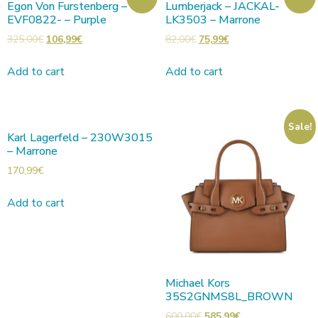
Egon Von Furstenberg –
Lumberjack – JACKAL-
EVF0822- – Purple
LK3503 – Marrone
325,00
€
106,99
€
82,00
€
75,99
€
Add to cart
Add to cart
Sale!
Karl Lagerfeld – 230W3015
– Marrone
170,99
€
Add to cart
Michael Kors
35S2GNMS8L_BROWN
600,00
€
585,99
€