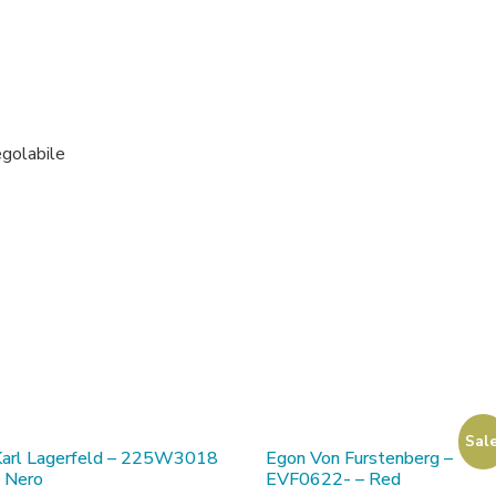
egolabile
Sale
Karl Lagerfeld – 225W3018
Egon Von Furstenberg –
 Nero
EVF0622- – Red