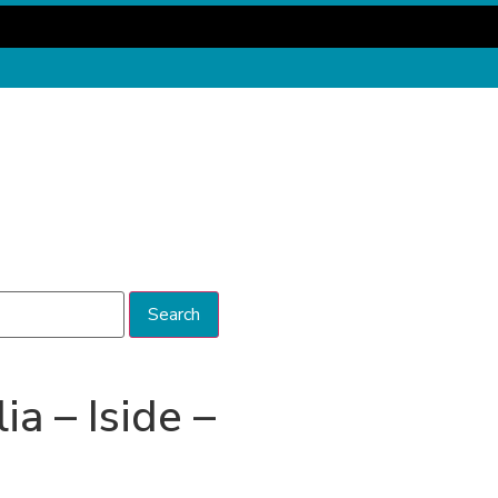
Search
ia – Iside –