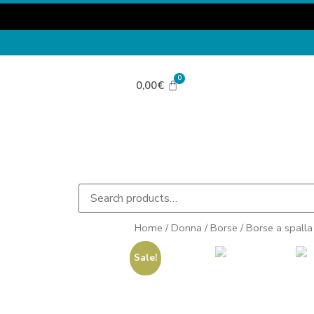
0,00
€
Home
/
Donna
/
Borse
/
Borse a spalla
Sale!