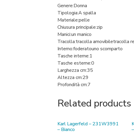
Genere:
Donna
Tipologia:
A spalla
Materiale:
pelle
Chiusura principale:
zip
Manici:
un manico
Tracolla:
tracolla amovibile
tracolla r
Interno:
foderato
uno scomparto
Tasche interne:
1
Tasche esterne:
0
Larghezza cm:
35
Altezza cm:
29
Profondità cm:
7
Related products
Karl Lagerfeld – 231W3991
– Bianco
–