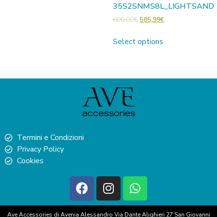
35S2SNMS8L_LIGHTSAND
600,00
€
585,99
€
Select options
Termini e Condizioni
Privacy Policy
Cookies
Ave Accessories di Avenia Alessandro Via Dante Alighieri 27 San Giovanni