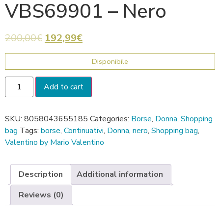
VBS69901 – Nero
200,00
€
192,99
€
Disponibile
Add to cart
SKU:
8058043655185
Categories:
Borse
,
Donna
,
Shopping
bag
Tags:
borse
,
Continuativi
,
Donna
,
nero
,
Shopping bag
,
Valentino by Mario Valentino
Description
Additional information
Reviews (0)