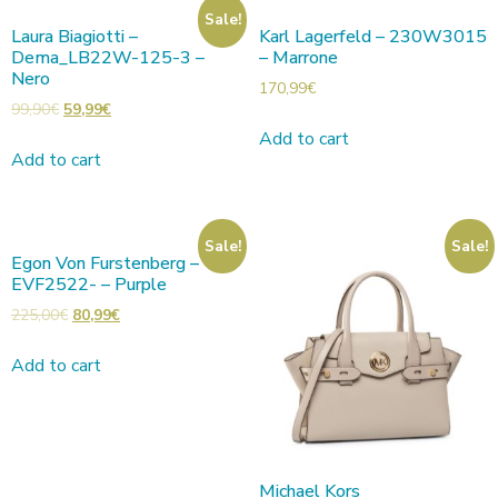
Sale!
Laura Biagiotti –
Karl Lagerfeld – 230W3015
Dema_LB22W-125-3 –
– Marrone
Nero
170,99
€
99,90
€
59,99
€
Add to cart
Add to cart
Sale!
Sale!
Egon Von Furstenberg –
EVF2522- – Purple
225,00
€
80,99
€
Add to cart
Michael Kors