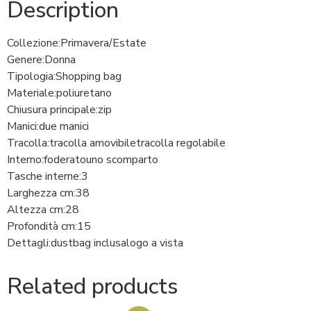
Description
Collezione:
Primavera/Estate
Genere:
Donna
Tipologia:
Shopping bag
Materiale:
poliuretano
Chiusura principale:
zip
Manici:
due manici
Tracolla:
tracolla amovibile
tracolla regolabile
Interno:
foderato
uno scomparto
Tasche interne:
3
Larghezza cm:
38
Altezza cm:
28
Profondità cm:
15
Dettagli:
dustbag inclusa
logo a vista
Related products