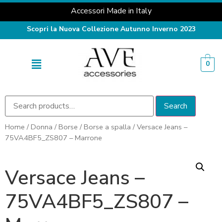
Accessori Made in Italy
Scopri la Nuova Collezione Autunno Inverno 2023
0
Search
Home
/
Donna
/
Borse
/
Borse a spalla
/ Versace Jeans –
75VA4BF5_ZS807 – Marrone
Versace Jeans –
75VA4BF5_ZS807 –