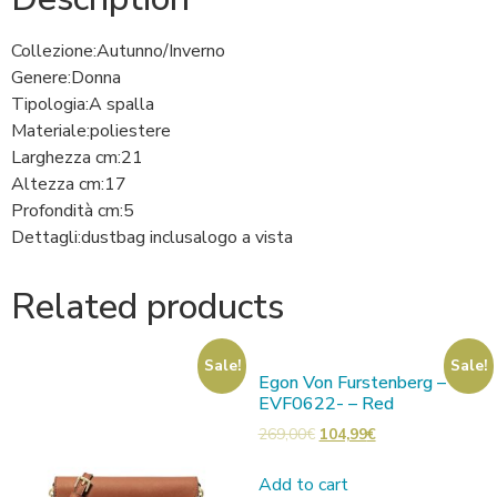
Collezione:
Autunno/Inverno
Genere:
Donna
Tipologia:
A spalla
Materiale:
poliestere
Larghezza cm:
21
Altezza cm:
17
Profondità cm:
5
Dettagli:
dustbag inclusa
logo a vista
Related products
Sale!
Sale!
Egon Von Furstenberg –
EVF0622- – Red
269,00
€
104,99
€
Add to cart