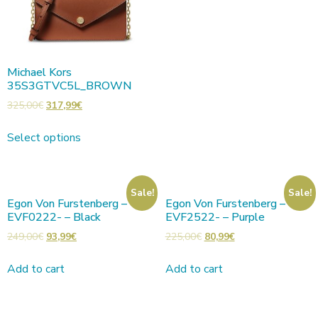
Michael Kors
35S3GTVC5L_BROWN
325,00
€
317,99
€
Select options
Sale!
Sale!
Egon Von Furstenberg –
Egon Von Furstenberg –
EVF0222- – Black
EVF2522- – Purple
249,00
€
93,99
€
225,00
€
80,99
€
Add to cart
Add to cart